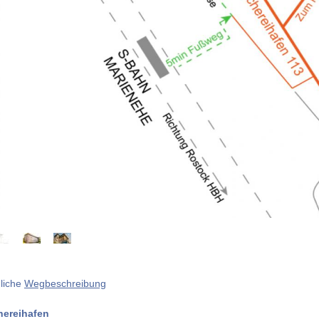
nliche
Wegbeschreibung
hereihafen