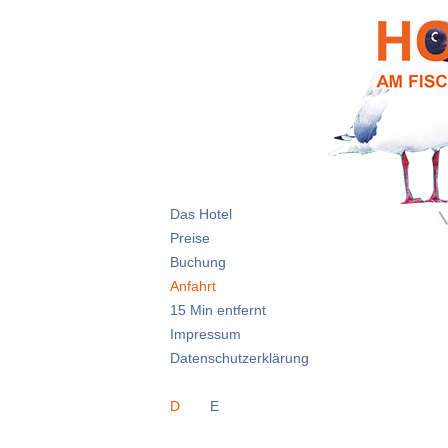
a
m
-
f
i
Das Hotel
Preise
s
Buchung
c
Anfahrt
15 Min entfernt
h
Impressum
Datenschutzerklärung
e
D
E
r